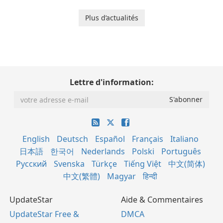
Plus d’actualités
Lettre d'information:
English
Deutsch
Español
Français
Italiano
日本語
한국어
Nederlands
Polski
Português
Русский
Svenska
Türkçe
Tiếng Việt
中文(简体)
中文(繁體)
Magyar
हिन्दी
UpdateStar
Aide & Commentaires
UpdateStar Free &
DMCA