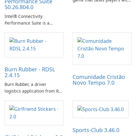
Performance Suite
50.26.804.0
achieving a high score,
hatching eggs, and sharing
Intel® Connectivity
progress with friends. The
Performance Suite is a
experience centers on
network optimization utility
incubating eggs and
designed to identify factors
expanding gameplay through
that affect connectivity and
continued hatching.
apply adaptive adjustments.
Burn Rubber - RDSL
2.4.15
Comunidade Cristão
Novo Tempo 7.0
Burn Rubber, a driver
logistics application from Rail
Delivery Services, is designed
to streamline communication
between drivers and
dispatchers, focusing on
efficient information sharing
Sports-Club 3.46.0
to support day-to-day