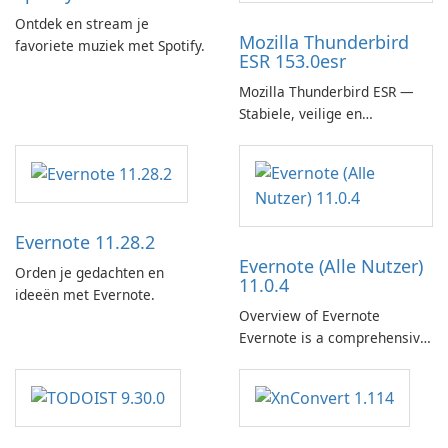
Ontdek en stream je
Mozilla Thunderbird
favoriete muziek met Spotify.
ESR 153.0esr
Mozilla Thunderbird ESR —
Stabiele, veilige en
enterprise-ready e-mailclient
Evernote 11.28.2
Evernote (Alle Nutzer)
Orden je gedachten en
11.0.4
ideeën met Evernote.
Overview of Evernote
Evernote is a comprehensive
note-taking and organization
software designed to help
users capture, organize, and
access information across
multiple devices.