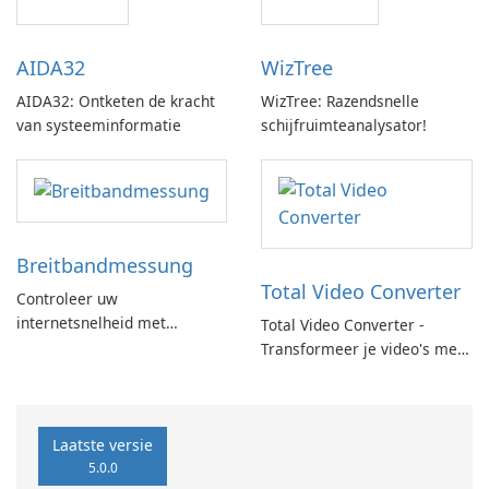
AIDA32
WizTree
AIDA32: Ontketen de kracht
WizTree: Razendsnelle
van systeeminformatie
schijfruimteanalysator!
Breitbandmessung
Total Video Converter
Controleer uw
internetsnelheid met
Total Video Converter -
Breitbandmessung by zafaco
Transformeer je video's met
GmbH!
gemak!
Laatste versie
5.0.0