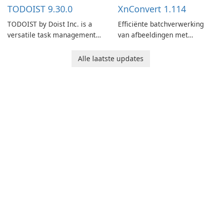
TODOIST 9.30.0
XnConvert 1.114
TODOIST by Doist Inc. is a
Efficiënte batchverwerking
versatile task management
van afbeeldingen met
tool designed to help
XnConvert
individuals and teams
Alle laatste updates
organize their work and
increase productivity.