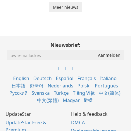
Meer nieuws
Nieuwsbrief:
English
Deutsch
Español
Français
Italiano
日本語
한국어
Nederlands
Polski
Português
Русский
Svenska
Türkçe
Tiếng Việt
中文(简体)
中文(繁體)
Magyar
हिन्दी
UpdateStar
Help & feedback
UpdateStar Free &
DMCA
Premium